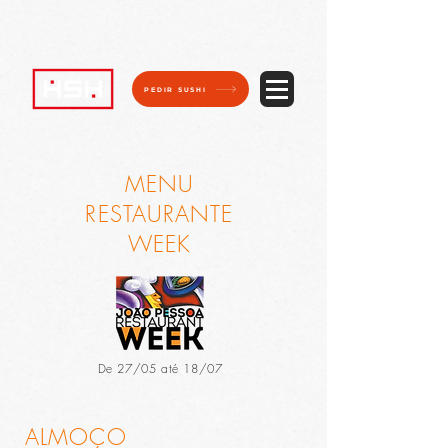
https://api.scalink.com.br/wcf/IntegracaoInvestidor.svc/InsertInvestidor?
IDMidiaDigital=MTE1Nw==
PEDIR SUSHI
MENU
RESTAURANTE
WEEK
De 27/05 até 18/07
ALMOÇO