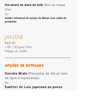
Harumaki de doce de leite
(Roll de massa
frita)
ou
Gelato artesanal de queijo de Minas com calda de
goiabada
JANTAR
R$59,90
+ R$ 1,00 para ONG
Milagre do Sertão
OPÇÕES DE ENTRADAS
Ceviche Misto
(Pescados do dia ao leite
de tigre e especiarias)
ou
Sashimi de Lula japonesa ao ponzu
trufado
ou
Croquete de salmão ao molho agridoce
oriental
(3un)